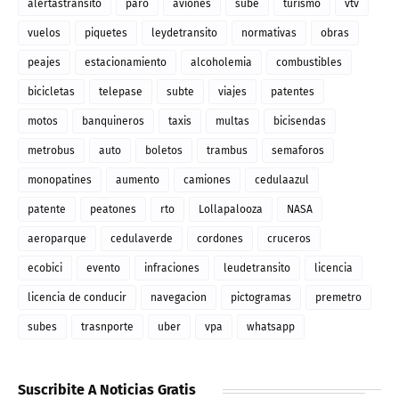
alertastransito
paro
aviones
sube
turismo
vtv
vuelos
piquetes
leydetransito
normativas
obras
peajes
estacionamiento
alcoholemia
combustibles
bicicletas
telepase
subte
viajes
patentes
motos
banquineros
taxis
multas
bicisendas
metrobus
auto
boletos
trambus
semaforos
monopatines
aumento
camiones
cedulaazul
patente
peatones
rto
Lollapalooza
NASA
aeroparque
cedulaverde
cordones
cruceros
ecobici
evento
infraciones
leudetransito
licencia
licencia de conducir
navegacion
pictogramas
premetro
subes
trasnporte
uber
vpa
whatsapp
Suscribite A Noticias Gratis