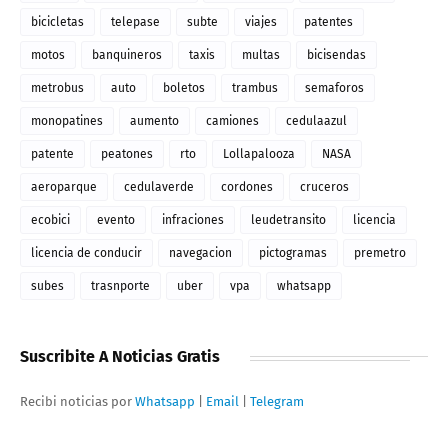
bicicletas
telepase
subte
viajes
patentes
motos
banquineros
taxis
multas
bicisendas
metrobus
auto
boletos
trambus
semaforos
monopatines
aumento
camiones
cedulaazul
patente
peatones
rto
Lollapalooza
NASA
aeroparque
cedulaverde
cordones
cruceros
ecobici
evento
infraciones
leudetransito
licencia
licencia de conducir
navegacion
pictogramas
premetro
subes
trasnporte
uber
vpa
whatsapp
Suscribite A Noticias Gratis
Recibi noticias por
Whatsapp
|
Email
|
Telegram