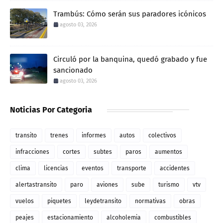
Trambús: Cómo serán sus paradores icónicos
agosto 03, 2026
Circuló por la banquina, quedó grabado y fue
sancionado
agosto 03, 2026
Noticias Por Categoria
transito
trenes
informes
autos
colectivos
infracciones
cortes
subtes
paros
aumentos
clima
licencias
eventos
transporte
accidentes
alertastransito
paro
aviones
sube
turismo
vtv
vuelos
piquetes
leydetransito
normativas
obras
peajes
estacionamiento
alcoholemia
combustibles