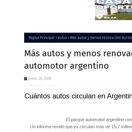
Página Principal
autos
Más autos y menos renovación: Así es
Más autos y menos renovac
automotor argentino
junio 26, 2026
Cuántos autos circulan en Argenti
El parque automotor argentino con
Un informe reveló que ya circulan más de 15,7 millone