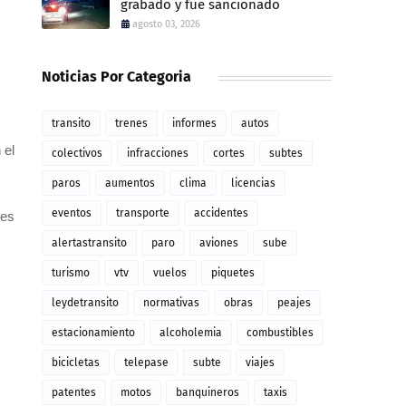
grabado y fue sancionado
agosto 03, 2026
Noticias Por Categoria
transito
trenes
informes
autos
 el
colectivos
infracciones
cortes
subtes
paros
aumentos
clima
licencias
eventos
transporte
accidentes
les
alertastransito
paro
aviones
sube
turismo
vtv
vuelos
piquetes
leydetransito
normativas
obras
peajes
estacionamiento
alcoholemia
combustibles
bicicletas
telepase
subte
viajes
patentes
motos
banquineros
taxis