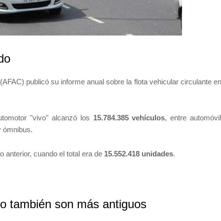
do
AC) publicó su informe anual sobre la flota vehicular circulante en
utomotor "vivo" alcanzó los
15.784.385 vehículos
, entre automóvi
y ómnibus.
 anterior, cuando el total era de
15.552.418 unidades
.
ro también son más antiguos