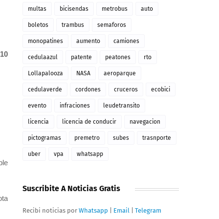
multas
bicisendas
metrobus
auto
boletos
trambus
semaforos
monopatines
aumento
camiones
10
cedulaazul
patente
peatones
rto
Lollapalooza
NASA
aeroparque
.
cedulaverde
cordones
cruceros
ecobici
evento
infraciones
leudetransito
licencia
licencia de conducir
navegacion
pictogramas
premetro
subes
trasnporte
uber
vpa
whatsapp
ble
Suscribite A Noticias Gratis
ota
Recibi noticias por
Whatsapp
|
Email
|
Telegram