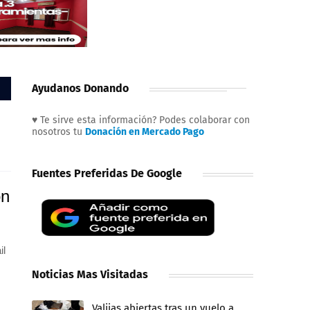
Ayudanos Donando
♥ Te sirve esta información? Podes colaborar con
nosotros tu
Donación en Mercado Pago
Fuentes Preferidas De Google
on
il
Noticias Mas Visitadas
Valijas abiertas tras un vuelo a