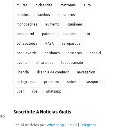
multas
bicisendas
metrobus
auto
boletos
trambus
semaforos
monopatines
aumento
camiones
cedulaazul
patente
peatones
rto
Lollapalooza
NASA
aeroparque
cedulaverde
cordones
cruceros
ecobici
evento
infraciones
leudetransito
licencia
licencia de conducir
navegacion
pictogramas
premetro
subes
trasnporte
uber
vpa
whatsapp
Suscribite A Noticias Gratis
pso
Recibi noticias por
Whatsapp
|
Email
|
Telegram