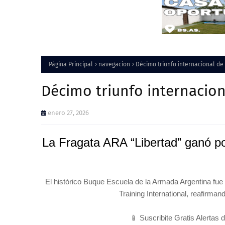
Página Principal
navegacion
Décimo triunfo internacional de 
Décimo triunfo internacion
enero 27, 2026
La Fragata ARA “Libertad” ganó po
El histórico Buque Escuela de la Armada Argentina fue 
Training International, reafirma
📱 Suscribite Gratis Alertas 