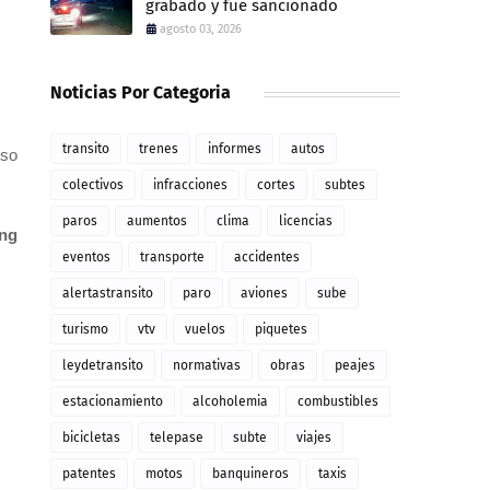
grabado y fue sancionado
agosto 03, 2026
Noticias Por Categoria
transito
trenes
informes
autos
oso
colectivos
infracciones
cortes
subtes
paros
aumentos
clima
licencias
ing
eventos
transporte
accidentes
alertastransito
paro
aviones
sube
turismo
vtv
vuelos
piquetes
leydetransito
normativas
obras
peajes
estacionamiento
alcoholemia
combustibles
bicicletas
telepase
subte
viajes
patentes
motos
banquineros
taxis