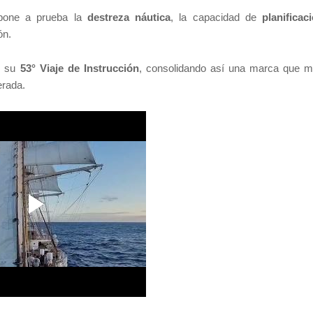
 pone a prueba la
destreza náutica
, la capacidad de
planificac
ón.
te su
53° Viaje de Instrucción
, consolidando así una marca que 
erada.