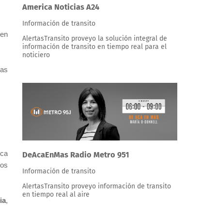
America Noticias A24
Información de transito
ien
AlertasTransito proveyo la solución integral de
información de transito en tiempo real para el
noticiero
nas
ica
DeAcaEnMas Radio Metro 951
cos
Información de transito
AlertasTransito proveyo información de transito
en tiempo real al aire
ia
,