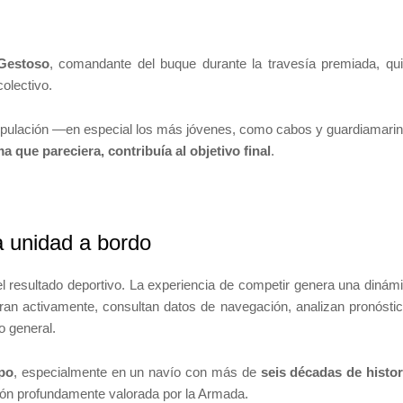
 Gestoso
, comandante del buque durante la travesía premiada, qu
olectivo.
 tripulación —en especial los más jóvenes, como cabos y guardiamari
a que pareciera, contribuía al objetivo final
.
a unidad a bordo
 resultado deportivo. La experiencia de competir genera una dinám
cran activamente, consultan datos de navegación, analizan pronósti
o general.
rpo
, especialmente en un navío con más de
seis décadas de histor
ión profundamente valorada por la Armada.