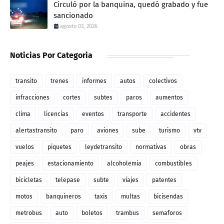
Circuló por la banquina, quedó grabado y fue
sancionado
agosto 03, 2026
Noticias Por Categoria
transito
trenes
informes
autos
colectivos
infracciones
cortes
subtes
paros
aumentos
clima
licencias
eventos
transporte
accidentes
alertastransito
paro
aviones
sube
turismo
vtv
vuelos
piquetes
leydetransito
normativas
obras
peajes
estacionamiento
alcoholemia
combustibles
bicicletas
telepase
subte
viajes
patentes
motos
banquineros
taxis
multas
bicisendas
metrobus
auto
boletos
trambus
semaforos