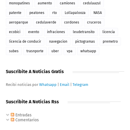
monopatines
aumento
camiones
cedulaazul
patente
peatones
rto
Lollapalooza
NASA
aeroparque
cedulaverde
cordones
cruceros
ecobici
evento
infraciones
leudetransito
licencia
licencia de conducir
navegacion
pictogramas
premetro
subes
trasnporte
uber
vpa
whatsapp
Suscribite A Noticias Gratis
Recibi noticias por
Whatsapp
|
Email
|
Telegram
Suscribite A Noticias Rss
Entradas
Comentarios