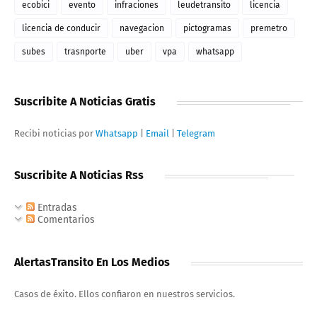
ecobici
evento
infraciones
leudetransito
licencia
licencia de conducir
navegacion
pictogramas
premetro
subes
trasnporte
uber
vpa
whatsapp
Suscribite A Noticias Gratis
Recibi noticias por
Whatsapp
|
Email
|
Telegram
Suscribite A Noticias Rss
Entradas
Comentarios
AlertasTransito En Los Medios
Casos de éxito. Ellos confiaron en nuestros servicios.