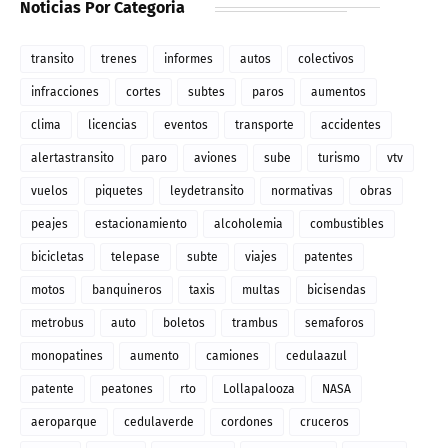
Noticias Por Categoria
transito
trenes
informes
autos
colectivos
infracciones
cortes
subtes
paros
aumentos
clima
licencias
eventos
transporte
accidentes
alertastransito
paro
aviones
sube
turismo
vtv
vuelos
piquetes
leydetransito
normativas
obras
peajes
estacionamiento
alcoholemia
combustibles
bicicletas
telepase
subte
viajes
patentes
motos
banquineros
taxis
multas
bicisendas
metrobus
auto
boletos
trambus
semaforos
monopatines
aumento
camiones
cedulaazul
patente
peatones
rto
Lollapalooza
NASA
aeroparque
cedulaverde
cordones
cruceros