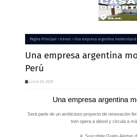
Página Principal
trenes
Una empresa argentina modernizará u
Una empresa argentina mod
Perú
junio 03, 2025
Una empresa argentina mod
Será parte de un ambicioso proyecto de renovación ferr
tren opera a diésel y circula a m
📱 Suscribite Gratis Alertas 