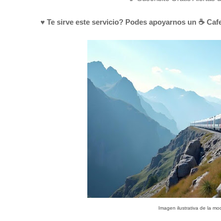
♥ Te sirve este servicio? Podes apoyarnos un ☕ Cafe
Imagen ilustrativa de la mo