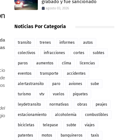
grabado y fue sancionado
agosto 03, 2026
on
Noticias Por Categoria
ada
transito
trenes
informes
autos
cas
colectivos
infracciones
cortes
subtes
paros
aumentos
clima
licencias
cio
eventos
transporte
accidentes
 de
alertastransito
paro
aviones
sube
ños
turismo
vtv
vuelos
piquetes
leydetransito
normativas
obras
peajes
del
estacionamiento
alcoholemia
combustibles
gio
bicicletas
telepase
subte
viajes
patentes
motos
banquineros
taxis