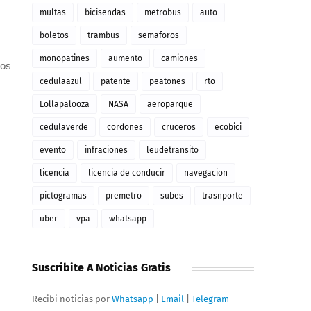
multas
bicisendas
metrobus
auto
boletos
trambus
semaforos
monopatines
aumento
camiones
ros
cedulaazul
patente
peatones
rto
Lollapalooza
NASA
aeroparque
cedulaverde
cordones
cruceros
ecobici
evento
infraciones
leudetransito
licencia
licencia de conducir
navegacion
pictogramas
premetro
subes
trasnporte
uber
vpa
whatsapp
Suscribite A Noticias Gratis
Recibi noticias por
Whatsapp
|
Email
|
Telegram