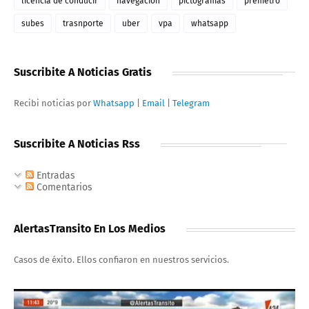
licencia de conducir
navegacion
pictogramas
premetro
subes
trasnporte
uber
vpa
whatsapp
Suscribite A Noticias Gratis
Recibi noticias por
Whatsapp
|
Email
|
Telegram
Suscribite A Noticias Rss
Entradas
Comentarios
AlertasTransito En Los Medios
Casos de éxito. Ellos confiaron en nuestros servicios.