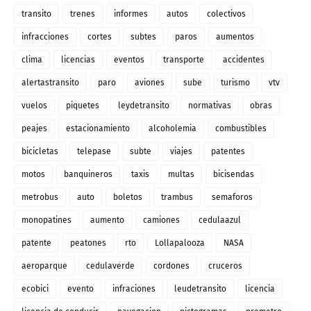
transito
trenes
informes
autos
colectivos
infracciones
cortes
subtes
paros
aumentos
clima
licencias
eventos
transporte
accidentes
alertastransito
paro
aviones
sube
turismo
vtv
vuelos
piquetes
leydetransito
normativas
obras
peajes
estacionamiento
alcoholemia
combustibles
bicicletas
telepase
subte
viajes
patentes
motos
banquineros
taxis
multas
bicisendas
metrobus
auto
boletos
trambus
semaforos
monopatines
aumento
camiones
cedulaazul
patente
peatones
rto
Lollapalooza
NASA
aeroparque
cedulaverde
cordones
cruceros
ecobici
evento
infraciones
leudetransito
licencia