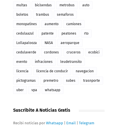
multas
bicisendas
metrobus
auto
boletos
trambus
semaforos
monopatines
aumento
camiones
cedulaazul
patente
peatones
rto
Lollapalooza
NASA
aeroparque
cedulaverde
cordones
cruceros
ecobici
evento
infraciones
leudetransito
licencia
licencia de conducir
navegacion
pictogramas
premetro
subes
trasnporte
uber
vpa
whatsapp
Suscribite A Noticias Gratis
Recibi noticias por
Whatsapp
|
Email
|
Telegram