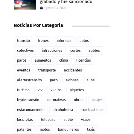
grabado y fue sancionado
agosto 03, 2026
Noticias Por Categoria
transito
trenes
informes
autos
colectivos
infracciones
cortes
subtes
paros
aumentos
clima
licencias
eventos
transporte
accidentes
alertastransito
paro
aviones
sube
turismo
vtv
vuelos
piquetes
leydetransito
normativas
obras
peajes
estacionamiento
alcoholemia
combustibles
bicicletas
telepase
subte
viajes
patentes
motos
banquineros
taxis