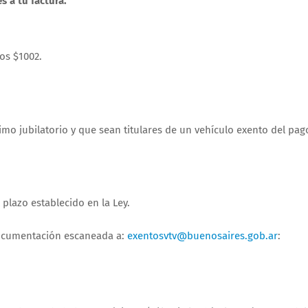
s a tu factura.
os $1002.
mo jubilatorio y que sean titulares de un vehículo exento del pag
plazo establecido en la Ley.
 documentación escaneada a:
exentosvtv@buenosaires.gob.ar
: