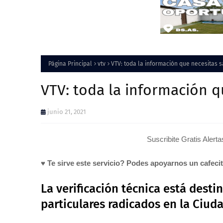
Página Principal
vtv
VTV: toda la información que necesitas 
VTV: toda la información q
junio 21, 2021
Suscribite Gratis Alert
♥ Te sirve este servicio? Podes apoyarnos un cafeci
La verificación técnica está dest
particulares radicados en la Ciu