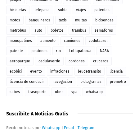
bicicletas
telepase
subte
viajes
patentes
motos
banquineros
taxis
multas
bicisendas
metrobus
auto
boletos
trambus
semaforos
monopatines
aumento
camiones
cedulaazul
patente
peatones
rto
Lollapalooza
NASA
aeroparque
cedulaverde
cordones
cruceros
ecobici
evento
infraciones
leudetransito
licencia
licencia de conducir
navegacion
pictogramas
premetro
subes
trasnporte
uber
vpa
whatsapp
Suscribite A Noticias Gratis
Recibi noticias por
Whatsapp
|
Email
|
Telegram