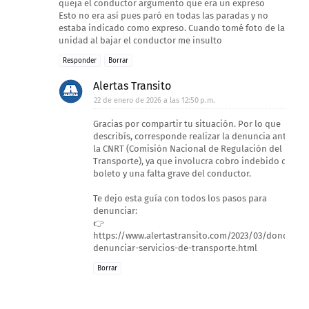
queja el conductor argumento que era un expreso
Esto no era así pues paró en todas las paradas y no
estaba indicado como expreso. Cuando tomé foto de la
unidad al bajar el conductor me insulto
Responder
Borrar
Alertas Transito
22 de enero de 2026 a las 12:50 p.m.
Gracias por compartir tu situación. Por lo que
describís, corresponde realizar la denuncia ante
la CNRT (Comisión Nacional de Regulación del
Transporte), ya que involucra cobro indebido del
boleto y una falta grave del conductor.
Te dejo esta guía con todos los pasos para
denunciar:
👉
https://www.alertastransito.com/2023/03/donde-
denunciar-servicios-de-transporte.html
Borrar