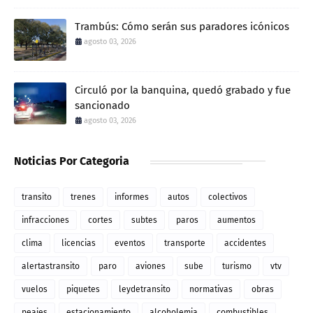
Trambús: Cómo serán sus paradores icónicos
agosto 03, 2026
Circuló por la banquina, quedó grabado y fue
sancionado
agosto 03, 2026
Noticias Por Categoria
transito
trenes
informes
autos
colectivos
infracciones
cortes
subtes
paros
aumentos
clima
licencias
eventos
transporte
accidentes
alertastransito
paro
aviones
sube
turismo
vtv
vuelos
piquetes
leydetransito
normativas
obras
peajes
estacionamiento
alcoholemia
combustibles