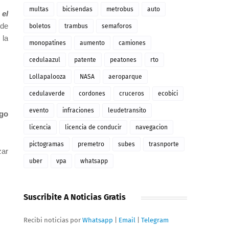
multas
bicisendas
metrobus
auto
el
 de
boletos
trambus
semaforos
 la
monopatines
aumento
camiones
cedulaazul
patente
peatones
rto
Lollapalooza
NASA
aeroparque
cedulaverde
cordones
cruceros
ecobici
evento
infraciones
leudetransito
ngo
licencia
licencia de conducir
navegacion
pictogramas
premetro
subes
trasnporte
zar
uber
vpa
whatsapp
Suscribite A Noticias Gratis
Recibi noticias por
Whatsapp
|
Email
|
Telegram