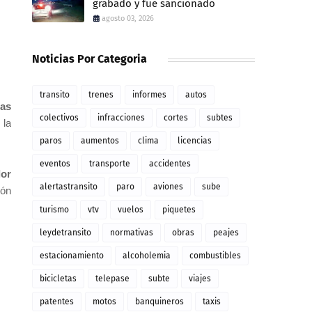
grabado y fue sancionado
agosto 03, 2026
Noticias Por Categoria
transito
trenes
informes
autos
las
colectivos
infracciones
cortes
subtes
 la
paros
aumentos
clima
licencias
eventos
transporte
accidentes
lor
alertastransito
paro
aviones
sube
ión
turismo
vtv
vuelos
piquetes
leydetransito
normativas
obras
peajes
estacionamiento
alcoholemia
combustibles
bicicletas
telepase
subte
viajes
patentes
motos
banquineros
taxis