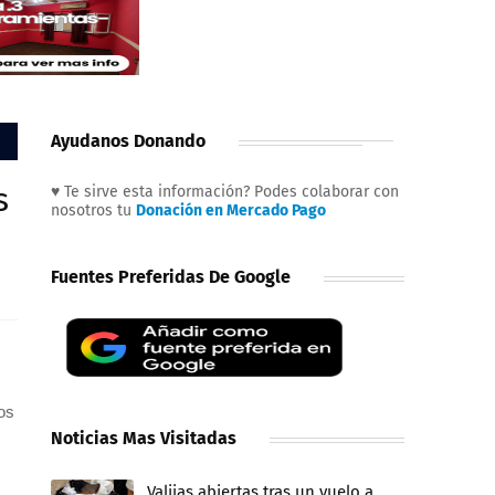
Ayudanos Donando
s
♥ Te sirve esta información? Podes colaborar con
nosotros tu
Donación en Mercado Pago
Fuentes Preferidas De Google
os
Noticias Mas Visitadas
Valijas abiertas tras un vuelo a