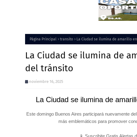
Página Principal
transito
La Ciudad se ilumina de amarillo en
La Ciudad se ilumina de am
del tránsito
noviembre 16, 2025
La Ciudad se ilumina de amarill
Este domingo Buenos Aires participará nuevamente del
más emblemáticos para promover concie
📱 Suscribite Gratis Alertas 