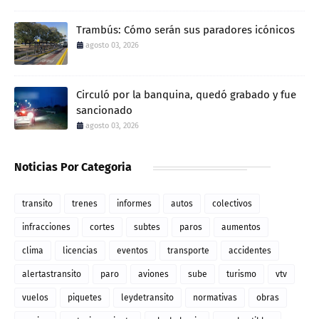
Trambús: Cómo serán sus paradores icónicos
agosto 03, 2026
Circuló por la banquina, quedó grabado y fue
sancionado
agosto 03, 2026
Noticias Por Categoria
transito
trenes
informes
autos
colectivos
infracciones
cortes
subtes
paros
aumentos
clima
licencias
eventos
transporte
accidentes
alertastransito
paro
aviones
sube
turismo
vtv
vuelos
piquetes
leydetransito
normativas
obras