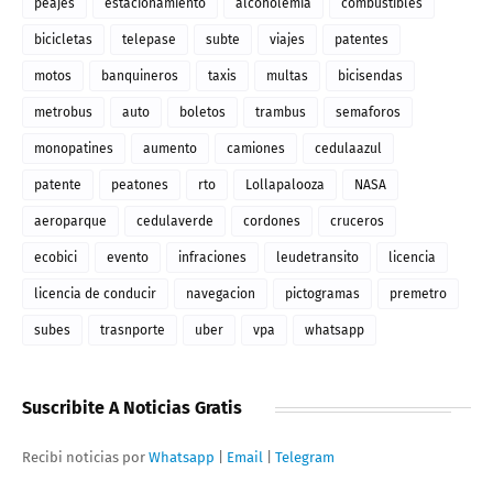
peajes
estacionamiento
alcoholemia
combustibles
bicicletas
telepase
subte
viajes
patentes
motos
banquineros
taxis
multas
bicisendas
metrobus
auto
boletos
trambus
semaforos
monopatines
aumento
camiones
cedulaazul
patente
peatones
rto
Lollapalooza
NASA
aeroparque
cedulaverde
cordones
cruceros
ecobici
evento
infraciones
leudetransito
licencia
licencia de conducir
navegacion
pictogramas
premetro
subes
trasnporte
uber
vpa
whatsapp
Suscribite A Noticias Gratis
Recibi noticias por
Whatsapp
|
Email
|
Telegram