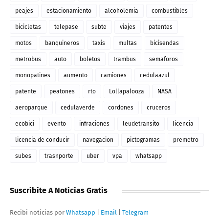
peajes
estacionamiento
alcoholemia
combustibles
bicicletas
telepase
subte
viajes
patentes
motos
banquineros
taxis
multas
bicisendas
metrobus
auto
boletos
trambus
semaforos
monopatines
aumento
camiones
cedulaazul
patente
peatones
rto
Lollapalooza
NASA
aeroparque
cedulaverde
cordones
cruceros
ecobici
evento
infraciones
leudetransito
licencia
licencia de conducir
navegacion
pictogramas
premetro
subes
trasnporte
uber
vpa
whatsapp
Suscribite A Noticias Gratis
Recibi noticias por
Whatsapp
|
Email
|
Telegram