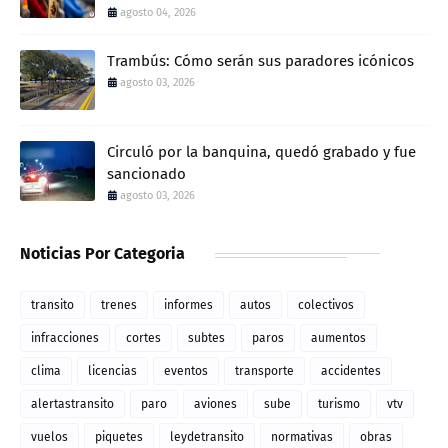
agosto 04, 2026
Trambús: Cómo serán sus paradores icónicos
agosto 03, 2026
Circuló por la banquina, quedó grabado y fue
sancionado
agosto 03, 2026
Noticias Por Categoria
transito
trenes
informes
autos
colectivos
infracciones
cortes
subtes
paros
aumentos
clima
licencias
eventos
transporte
accidentes
alertastransito
paro
aviones
sube
turismo
vtv
vuelos
piquetes
leydetransito
normativas
obras