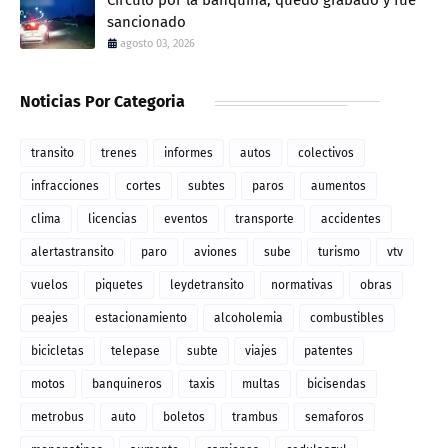
sancionado
agosto 03, 2026
Noticias Por Categoria
transito
trenes
informes
autos
colectivos
infracciones
cortes
subtes
paros
aumentos
clima
licencias
eventos
transporte
accidentes
alertastransito
paro
aviones
sube
turismo
vtv
vuelos
piquetes
leydetransito
normativas
obras
peajes
estacionamiento
alcoholemia
combustibles
bicicletas
telepase
subte
viajes
patentes
motos
banquineros
taxis
multas
bicisendas
metrobus
auto
boletos
trambus
semaforos