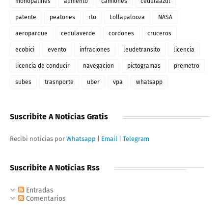
monopatines
aumento
camiones
cedulaazul
patente
peatones
rto
Lollapalooza
NASA
aeroparque
cedulaverde
cordones
cruceros
ecobici
evento
infraciones
leudetransito
licencia
licencia de conducir
navegacion
pictogramas
premetro
subes
trasnporte
uber
vpa
whatsapp
Suscribite A Noticias Gratis
Recibi noticias por
Whatsapp
|
Email
|
Telegram
Suscribite A Noticias Rss
Entradas
Comentarios