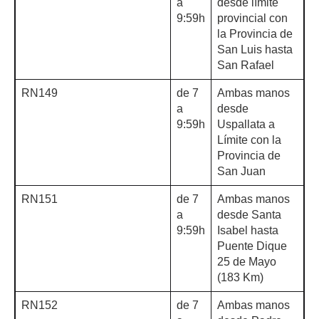
a
desde límite
9:59h
provincial con
la Provincia de
San Luis hasta
San Rafael
RN149
de 7
Ambas manos
a
desde
9:59h
Uspallata a
Límite con la
Provincia de
San Juan
RN151
de 7
Ambas manos
a
desde Santa
9:59h
Isabel hasta
Puente Dique
25 de Mayo
(183 Km)
RN152
de 7
Ambas manos