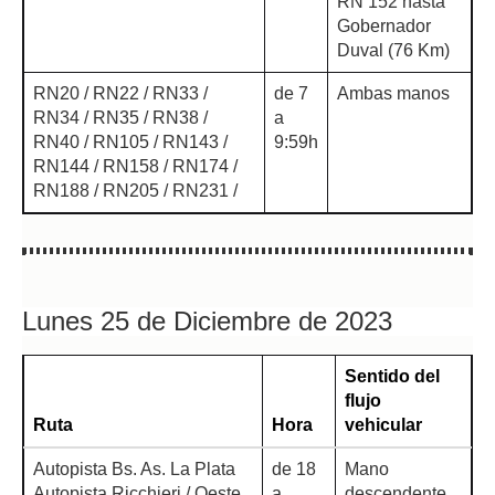
RN 152 hasta
Gobernador
Duval (76 Km)
RN20 / RN22 / RN33 /
de 7
Ambas manos
RN34 / RN35 / RN38 /
a
RN40 / RN105 / RN143 /
9:59h
RN144 / RN158 / RN174 /
RN188 / RN205 / RN231 /
Lunes 25 de Diciembre de 2023
Sentido del
flujo
Ruta
Hora
vehicular
Autopista Bs. As. La Plata
de 18
Mano
Autopista Ricchieri / Oeste
a
descendente