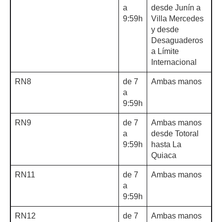
a
desde Junín a
9:59h
Villa Mercedes
y desde
Desaguaderos
a Límite
Internacional
RN8
de 7
Ambas manos
a
9:59h
RN9
de 7
Ambas manos
a
desde Totoral
9:59h
hasta La
Quiaca
RN11
de 7
Ambas manos
a
9:59h
RN12
de 7
Ambas manos