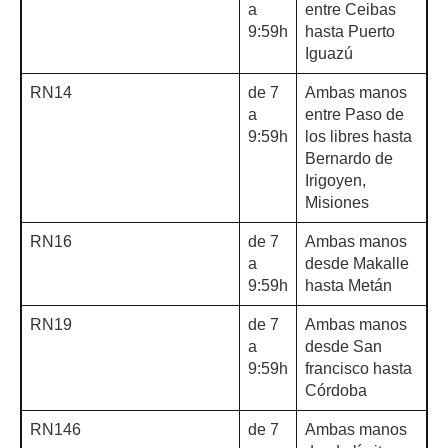
a
entre Ceibas
9:59h
hasta Puerto
Iguazú
RN14
de 7
Ambas manos
a
entre Paso de
9:59h
los libres hasta
Bernardo de
Irigoyen,
Misiones
RN16
de 7
Ambas manos
a
desde Makalle
9:59h
hasta Metán
RN19
de 7
Ambas manos
a
desde San
9:59h
francisco hasta
Córdoba
RN146
de 7
Ambas manos