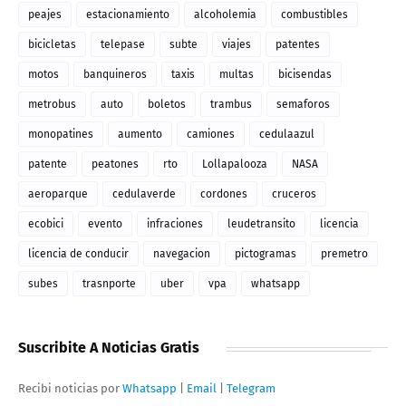
peajes
estacionamiento
alcoholemia
combustibles
bicicletas
telepase
subte
viajes
patentes
motos
banquineros
taxis
multas
bicisendas
metrobus
auto
boletos
trambus
semaforos
monopatines
aumento
camiones
cedulaazul
patente
peatones
rto
Lollapalooza
NASA
aeroparque
cedulaverde
cordones
cruceros
ecobici
evento
infraciones
leudetransito
licencia
licencia de conducir
navegacion
pictogramas
premetro
subes
trasnporte
uber
vpa
whatsapp
Suscribite A Noticias Gratis
Recibi noticias por
Whatsapp
|
Email
|
Telegram