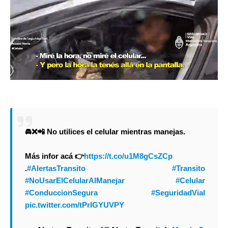
🚘❌📲 No utilices el celular mientras manejas.
Más infor acá 👉
https://t.co/u1M8gCsZCp
.
#AlertasTransito
#Transito
#NoUsarElCelularAlManejar
#Celular
#ConduccionSegura
#SeguridadVial
pic.twitter.com/tPrIGYUVPY