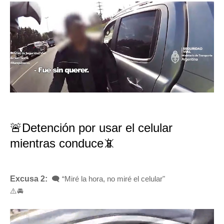
🚨Detención por usar el celular
mientras conduce📵
Excusa 2:
🗨️ “Miré la hora, no miré el celular"
⚠️🚘