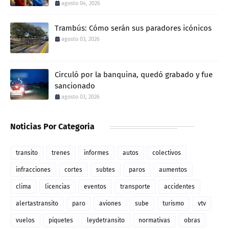
agosto 04, 2026
Trambús: Cómo serán sus paradores icónicos
agosto 03, 2026
Circuló por la banquina, quedó grabado y fue
sancionado
agosto 03, 2026
Noticias Por Categoria
transito
trenes
informes
autos
colectivos
infracciones
cortes
subtes
paros
aumentos
clima
licencias
eventos
transporte
accidentes
alertastransito
paro
aviones
sube
turismo
vtv
vuelos
piquetes
leydetransito
normativas
obras