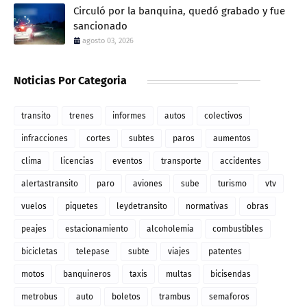
Circuló por la banquina, quedó grabado y fue
sancionado
agosto 03, 2026
Noticias Por Categoria
transito
trenes
informes
autos
colectivos
infracciones
cortes
subtes
paros
aumentos
clima
licencias
eventos
transporte
accidentes
alertastransito
paro
aviones
sube
turismo
vtv
vuelos
piquetes
leydetransito
normativas
obras
peajes
estacionamiento
alcoholemia
combustibles
bicicletas
telepase
subte
viajes
patentes
motos
banquineros
taxis
multas
bicisendas
metrobus
auto
boletos
trambus
semaforos