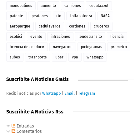
monopatines
aumento
camiones
cedulaazul
patente
peatones
rto
Lollapalooza
NASA
aeroparque
cedulaverde
cordones
cruceros
ecobici
evento
infraciones
leudetransito
licencia
licencia de conducir
navegacion
pictogramas
premetro
subes
trasnporte
uber
vpa
whatsapp
Suscribite A Noticias Gratis
Recibi noticias por
Whatsapp
|
Email
|
Telegram
Suscribite A Noticias Rss
Entradas
Comentarios