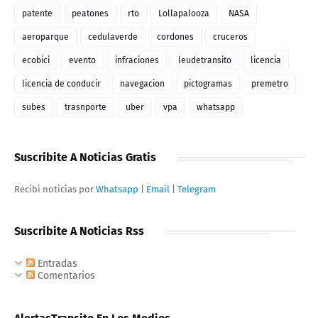
patente
peatones
rto
Lollapalooza
NASA
aeroparque
cedulaverde
cordones
cruceros
ecobici
evento
infraciones
leudetransito
licencia
licencia de conducir
navegacion
pictogramas
premetro
subes
trasnporte
uber
vpa
whatsapp
Suscribite A Noticias Gratis
Recibi noticias por
Whatsapp
|
Email
|
Telegram
Suscribite A Noticias Rss
Entradas
Comentarios