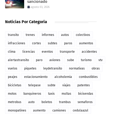
sancionado
agosto 03, 2026
Noticias Por Categoria
transito
trenes
informes
autos
colectivos
infracciones
cortes
subtes
paros
aumentos
clima
licencias
eventos
transporte
accidentes
alertastransito
paro
aviones
sube
turismo
vtv
vuelos
piquetes
leydetransito
normativas
obras
peajes
estacionamiento
alcoholemia
combustibles
bicicletas
telepase
subte
viajes
patentes
motos
banquineros
taxis
multas
bicisendas
metrobus
auto
boletos
trambus
semaforos
monopatines
aumento
camiones
cedulaazul