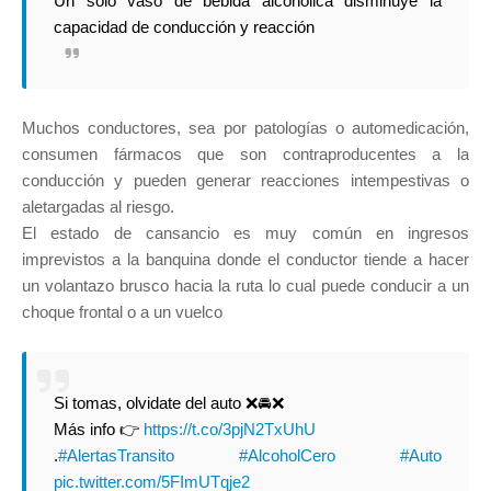
Un solo vaso de bebida alcohólica disminuye la
capacidad de conducción y reacción
Muchos conductores, sea por patologías o automedicación,
consumen fármacos que son contraproducentes a la
conducción y pueden generar reacciones intempestivas o
aletargadas al riesgo.
El estado de cansancio es muy común en ingresos
imprevistos a la banquina donde el conductor tiende a hacer
un volantazo brusco hacia la ruta lo cual puede conducir a un
choque frontal o a un vuelco
Si tomas, olvidate del auto ❌🚘❌
Más info 👉
https://t.co/3pjN2TxUhU
.
#AlertasTransito
#AlcoholCero
#Auto
pic.twitter.com/5FImUTqje2