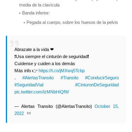
media de la clavícula
Banda inferior:
Pegada al cuerpo, sobre los huesos de la pelvis
Abrazate a la vida ❤
❗Usa siempre el cinturón de seguridad❗
Cuídense y cuiden a los demás
Más info 👉
https://t.co/jMXwq5Tcbp
.
#AlertasTransito
#Transito
#ConducirSeguro
#SeguridadVial
#CinturonDeSeguridad
pic.twitter.com/lzMNbHiQfW
— Alertas Transito (@AlertasTransito)
October 15,
2022