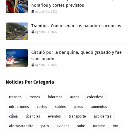
horarios y cortes previstos
agosto 04, 2026
Trambús: Cómo serán sus paradores icónicos
agosto 03, 2026
Circuló por la banquina, quedó grabado y fue
sancionado
agosto 03, 2026
Noticias Por Categoria
transito
trenes
informes
autos
colectivos
infracciones
cortes
subtes
paros
aumentos
clima
licencias
eventos
transporte
accidentes
alertastransito
paro
aviones
sube
turismo
vtv