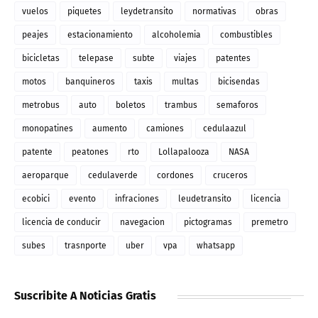
vuelos
piquetes
leydetransito
normativas
obras
peajes
estacionamiento
alcoholemia
combustibles
bicicletas
telepase
subte
viajes
patentes
motos
banquineros
taxis
multas
bicisendas
metrobus
auto
boletos
trambus
semaforos
monopatines
aumento
camiones
cedulaazul
patente
peatones
rto
Lollapalooza
NASA
aeroparque
cedulaverde
cordones
cruceros
ecobici
evento
infraciones
leudetransito
licencia
licencia de conducir
navegacion
pictogramas
premetro
subes
trasnporte
uber
vpa
whatsapp
Suscribite A Noticias Gratis