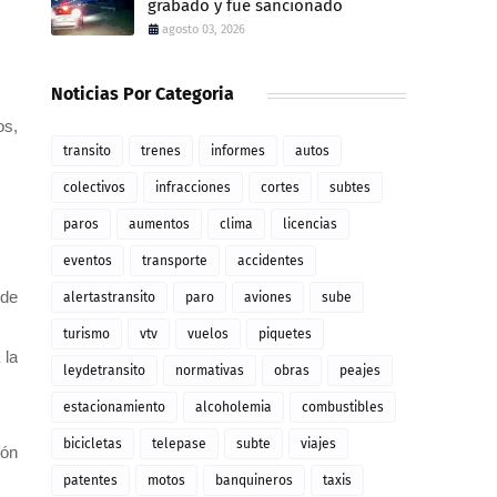
grabado y fue sancionado
agosto 03, 2026
Noticias Por Categoria
os,
transito
trenes
informes
autos
colectivos
infracciones
cortes
subtes
paros
aumentos
clima
licencias
eventos
transporte
accidentes
 de
alertastransito
paro
aviones
sube
turismo
vtv
vuelos
piquetes
 la
leydetransito
normativas
obras
peajes
estacionamiento
alcoholemia
combustibles
bicicletas
telepase
subte
viajes
ión
patentes
motos
banquineros
taxis