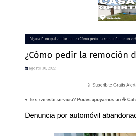
Página Principal
informes
¿Cómo pedir la remoción de un v
¿Cómo pedir la remoción 
agosto 30, 2022
📱 Suscribite Gratis Aler
♥ Te sirve este servicio? Podes apoyarnos un ☕ Cafe
Denuncia por automóvil abandonad