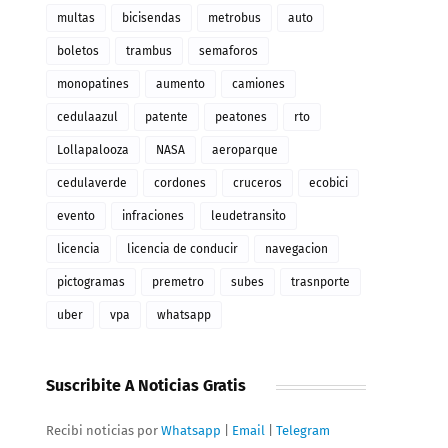
multas
bicisendas
metrobus
auto
boletos
trambus
semaforos
monopatines
aumento
camiones
cedulaazul
patente
peatones
rto
Lollapalooza
NASA
aeroparque
cedulaverde
cordones
cruceros
ecobici
evento
infraciones
leudetransito
licencia
licencia de conducir
navegacion
pictogramas
premetro
subes
trasnporte
uber
vpa
whatsapp
Suscribite A Noticias Gratis
Recibi noticias por
Whatsapp
|
Email
|
Telegram