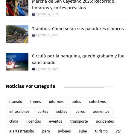
Marcha de San Cayetano 2026: Recorrido,
horarios y cortes previstos
agosto 04, 2026
Trambús: Cómo serán sus paradores icónicos
agosto 03, 2026
Circuló por la banquina, quedó grabado y fue
sancionado
agosto 03, 2026
Noticias Por Categoria
transito
trenes
informes
autos
colectivos
infracciones
cortes
subtes
paros
aumentos
clima
licencias
eventos
transporte
accidentes
alertastransito
paro
aviones
sube
turismo
vtv