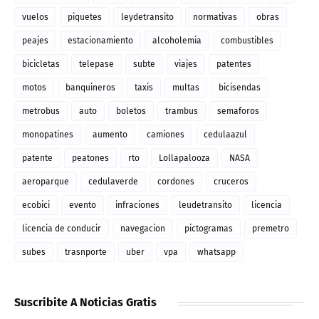
vuelos
piquetes
leydetransito
normativas
obras
peajes
estacionamiento
alcoholemia
combustibles
bicicletas
telepase
subte
viajes
patentes
motos
banquineros
taxis
multas
bicisendas
metrobus
auto
boletos
trambus
semaforos
monopatines
aumento
camiones
cedulaazul
patente
peatones
rto
Lollapalooza
NASA
aeroparque
cedulaverde
cordones
cruceros
ecobici
evento
infraciones
leudetransito
licencia
licencia de conducir
navegacion
pictogramas
premetro
subes
trasnporte
uber
vpa
whatsapp
Suscribite A Noticias Gratis