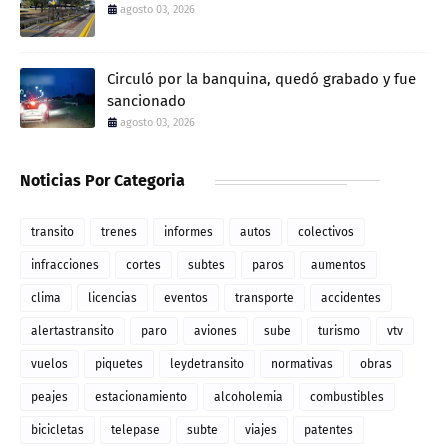
agosto 03, 2026
Circuló por la banquina, quedó grabado y fue
sancionado
agosto 03, 2026
Noticias Por Categoria
transito
trenes
informes
autos
colectivos
infracciones
cortes
subtes
paros
aumentos
clima
licencias
eventos
transporte
accidentes
alertastransito
paro
aviones
sube
turismo
vtv
vuelos
piquetes
leydetransito
normativas
obras
peajes
estacionamiento
alcoholemia
combustibles
bicicletas
telepase
subte
viajes
patentes