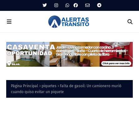
Página Principal
piquetes
Falta de gasoil: Un camionero murió
cuando quiso evitar un piquete