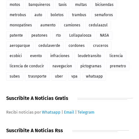
motos
banquineros
taxis
multas
bicisendas
metrobus
auto
boletos
trambus
semaforos
monopatines
aumento
camiones
cedulaazul
patente
peatones
rto
Lollapalooza
NASA
aeroparque
cedulaverde
cordones
cruceros
ecobici
evento
infraciones
leudetransito
licencia
licencia de conducir
navegacion
pictogramas
premetro
subes
trasnporte
uber
vpa
whatsapp
Suscribite A Noticias Gratis
Recibi noticias por
Whatsapp
|
Email
|
Telegram
Suscribite A Noticias Rss