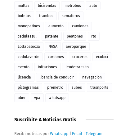
multas
bicisendas
metrobus
auto
boletos
trambus
semaforos
monopatines
aumento
camiones
cedulaazul
patente
peatones
rto
Lollapalooza
NASA
aeroparque
cedulaverde
cordones
cruceros
ecobici
evento
infraciones
leudetransito
licencia
licencia de conducir
navegacion
pictogramas
premetro
subes
trasnporte
uber
vpa
whatsapp
Suscribite A Noticias Gratis
Recibi noticias por
Whatsapp
|
Email
|
Telegram