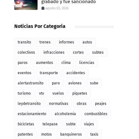
grabado y fue sancionado
agosto 03, 2026
Noticias Por Categoria
transito
trenes
informes
autos
colectivos
infracciones
cortes
subtes
paros
aumentos
clima
licencias
eventos
transporte
accidentes
alertastransito
paro
aviones
sube
turismo
vtv
vuelos
piquetes
leydetransito
normativas
obras
peajes
estacionamiento
alcoholemia
combustibles
bicicletas
telepase
subte
viajes
patentes
motos
banquineros
taxis