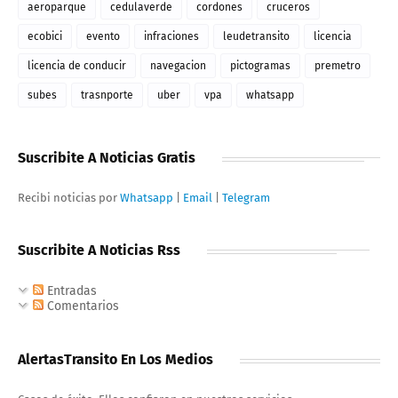
aeroparque
cedulaverde
cordones
cruceros
ecobici
evento
infraciones
leudetransito
licencia
licencia de conducir
navegacion
pictogramas
premetro
subes
trasnporte
uber
vpa
whatsapp
Suscribite A Noticias Gratis
Recibi noticias por
Whatsapp
|
Email
|
Telegram
Suscribite A Noticias Rss
Entradas
Comentarios
AlertasTransito En Los Medios