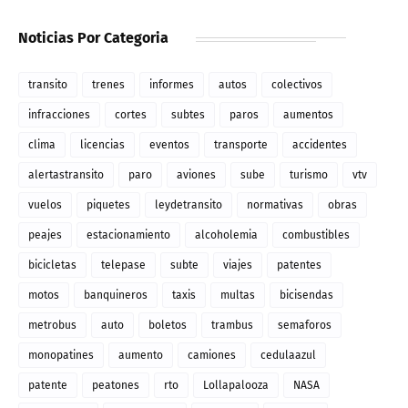
Noticias Por Categoria
transito
trenes
informes
autos
colectivos
infracciones
cortes
subtes
paros
aumentos
clima
licencias
eventos
transporte
accidentes
alertastransito
paro
aviones
sube
turismo
vtv
vuelos
piquetes
leydetransito
normativas
obras
peajes
estacionamiento
alcoholemia
combustibles
bicicletas
telepase
subte
viajes
patentes
motos
banquineros
taxis
multas
bicisendas
metrobus
auto
boletos
trambus
semaforos
monopatines
aumento
camiones
cedulaazul
patente
peatones
rto
Lollapalooza
NASA