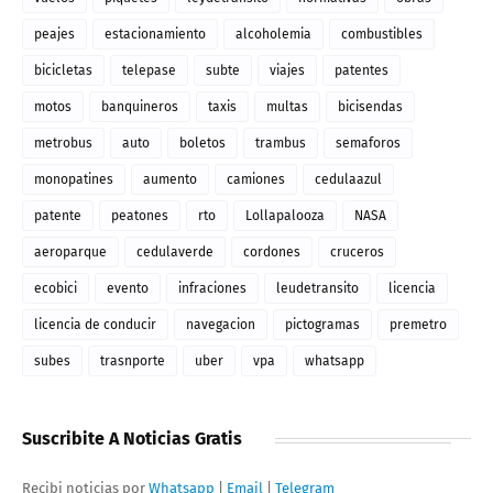
peajes
estacionamiento
alcoholemia
combustibles
bicicletas
telepase
subte
viajes
patentes
motos
banquineros
taxis
multas
bicisendas
metrobus
auto
boletos
trambus
semaforos
monopatines
aumento
camiones
cedulaazul
patente
peatones
rto
Lollapalooza
NASA
aeroparque
cedulaverde
cordones
cruceros
ecobici
evento
infraciones
leudetransito
licencia
licencia de conducir
navegacion
pictogramas
premetro
subes
trasnporte
uber
vpa
whatsapp
Suscribite A Noticias Gratis
Recibi noticias por
Whatsapp
|
Email
|
Telegram