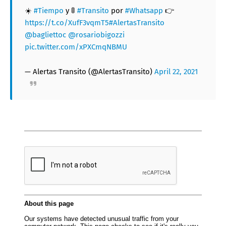
☀️
#Tiempo
y 🚦
#Transito
por
#Whatsapp
👉
https://t.co/XufF3vqmT5
#AlertasTransito
@bagliettoc
@rosariobigozzi
pic.twitter.com/xPXCmqNBMU
— Alertas Transito (@AlertasTransito)
April 22, 2021