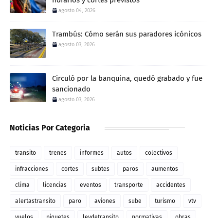
agosto 04, 2026
Trambús: Cómo serán sus paradores icónicos
agosto 03, 2026
Circuló por la banquina, quedó grabado y fue
sancionado
agosto 03, 2026
Noticias Por Categoria
transito
trenes
informes
autos
colectivos
infracciones
cortes
subtes
paros
aumentos
clima
licencias
eventos
transporte
accidentes
alertastransito
paro
aviones
sube
turismo
vtv
vuelos
piquetes
leydetransito
normativas
obras