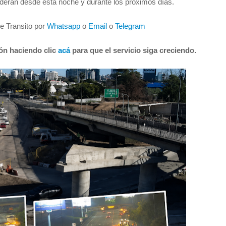
nderán desde esta noche y durante los próximos días.
de Transito por
Whatsapp
o
Email
o
Telegram
ión haciendo clic
acá
para que el servicio siga creciendo.