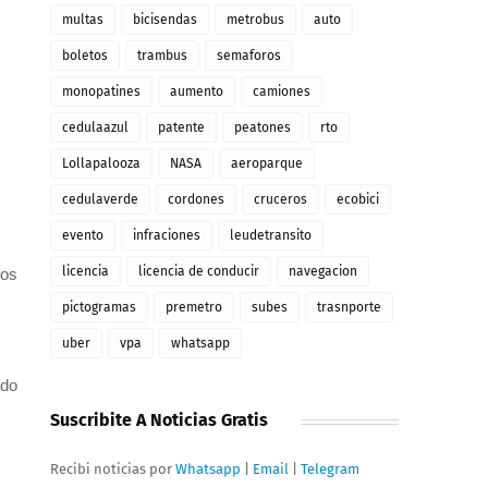
multas
bicisendas
metrobus
auto
boletos
trambus
semaforos
monopatines
aumento
camiones
cedulaazul
patente
peatones
rto
Lollapalooza
NASA
aeroparque
cedulaverde
cordones
cruceros
ecobici
evento
infraciones
leudetransito
licencia
licencia de conducir
navegacion
jos
pictogramas
premetro
subes
trasnporte
uber
vpa
whatsapp
ido
Suscribite A Noticias Gratis
Recibi noticias por
Whatsapp
|
Email
|
Telegram