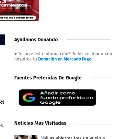
Ayudanos Donando
♥ Te sirve esta información? Podes colaborar con
nosotros tu
Donación en Mercado Pago
Fuentes Preferidas De Google
la
Noticias Mas Visitadas
os,
Valijas abiertas tras un vuelo a