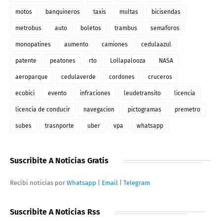
motos
banquineros
taxis
multas
bicisendas
metrobus
auto
boletos
trambus
semaforos
monopatines
aumento
camiones
cedulaazul
patente
peatones
rto
Lollapalooza
NASA
aeroparque
cedulaverde
cordones
cruceros
ecobici
evento
infraciones
leudetransito
licencia
licencia de conducir
navegacion
pictogramas
premetro
subes
trasnporte
uber
vpa
whatsapp
Suscribite A Noticias Gratis
Recibi noticias por
Whatsapp
|
Email
|
Telegram
Suscribite A Noticias Rss