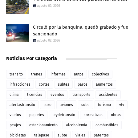
agosto 03, 2026
Circuló por la banquina, quedó grabado y fue
sancionado
agosto 03, 2026
Noticias Por Categoria
transito
trenes
informes
autos
colectivos
infracciones
cortes
subtes
paros
aumentos
clima
licencias
eventos
transporte
accidentes
alertastransito
paro
aviones
sube
turismo
vtv
vuelos
piquetes
leydetransito
normativas
obras
peajes
estacionamiento
alcoholemia
combustibles
bicicletas
telepase
subte
viajes
patentes