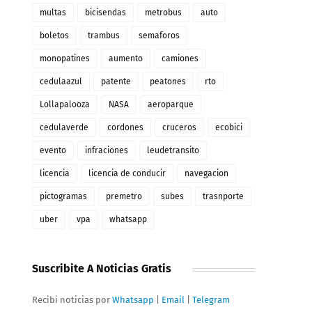
multas
bicisendas
metrobus
auto
boletos
trambus
semaforos
monopatines
aumento
camiones
cedulaazul
patente
peatones
rto
Lollapalooza
NASA
aeroparque
cedulaverde
cordones
cruceros
ecobici
evento
infraciones
leudetransito
licencia
licencia de conducir
navegacion
pictogramas
premetro
subes
trasnporte
uber
vpa
whatsapp
Suscribite A Noticias Gratis
Recibi noticias por
Whatsapp
|
Email
|
Telegram