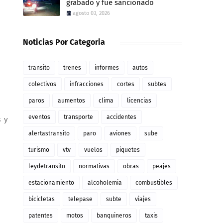
grabado y fue sancionado
agosto 03, 2026
Noticias Por Categoria
transito
trenes
informes
autos
colectivos
infracciones
cortes
subtes
paros
aumentos
clima
licencias
eventos
transporte
accidentes
s y
alertastransito
paro
aviones
sube
turismo
vtv
vuelos
piquetes
leydetransito
normativas
obras
peajes
estacionamiento
alcoholemia
combustibles
bicicletas
telepase
subte
viajes
patentes
motos
banquineros
taxis