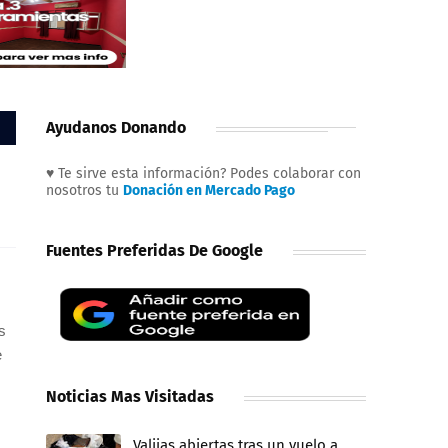
Ayudanos Donando
♥ Te sirve esta información? Podes colaborar con
nosotros tu
Donación en Mercado Pago
Fuentes Preferidas De Google
s
e
Noticias Mas Visitadas
Valijas abiertas tras un vuelo a