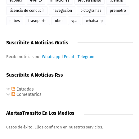
ecobici
evento
infraciones
leudetransito
licencia
licencia de conducir
navegacion
pictogramas
premetro
subes
trasnporte
uber
vpa
whatsapp
Suscribite A Noticias Gratis
Recibi noticias por
Whatsapp
|
Email
|
Telegram
Suscribite A Noticias Rss
Entradas
Comentarios
AlertasTransito En Los Medios
Casos de éxito. Ellos confiaron en nuestros servicios.