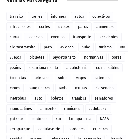
Noticias Por Categoria
transito
trenes
informes
autos
colectivos
infracciones
cortes
subtes
paros
aumentos
clima
licencias
eventos
transporte
accidentes
alertastransito
paro
aviones
sube
turismo
vtv
vuelos
piquetes
leydetransito
normativas
obras
peajes
estacionamiento
alcoholemia
combustibles
bicicletas
telepase
subte
viajes
patentes
motos
banquineros
taxis
multas
bicisendas
metrobus
auto
boletos
trambus
semaforos
monopatines
aumento
camiones
cedulaazul
patente
peatones
rto
Lollapalooza
NASA
aeroparque
cedulaverde
cordones
cruceros