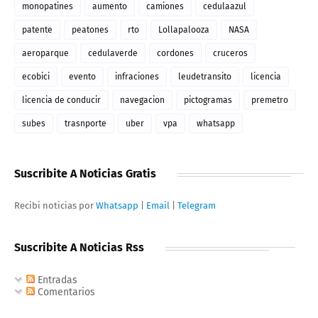
monopatines
aumento
camiones
cedulaazul
patente
peatones
rto
Lollapalooza
NASA
aeroparque
cedulaverde
cordones
cruceros
ecobici
evento
infraciones
leudetransito
licencia
licencia de conducir
navegacion
pictogramas
premetro
subes
trasnporte
uber
vpa
whatsapp
Suscribite A Noticias Gratis
Recibi noticias por
Whatsapp
|
Email
|
Telegram
Suscribite A Noticias Rss
Entradas
Comentarios