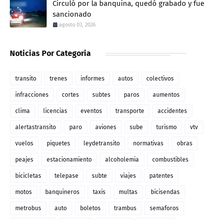
Circuló por la banquina, quedó grabado y fue
sancionado
agosto 03, 2026
Noticias Por Categoria
transito
trenes
informes
autos
colectivos
infracciones
cortes
subtes
paros
aumentos
clima
licencias
eventos
transporte
accidentes
alertastransito
paro
aviones
sube
turismo
vtv
vuelos
piquetes
leydetransito
normativas
obras
peajes
estacionamiento
alcoholemia
combustibles
bicicletas
telepase
subte
viajes
patentes
motos
banquineros
taxis
multas
bicisendas
metrobus
auto
boletos
trambus
semaforos