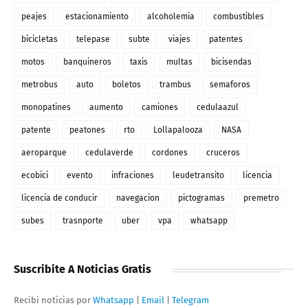
peajes
estacionamiento
alcoholemia
combustibles
bicicletas
telepase
subte
viajes
patentes
motos
banquineros
taxis
multas
bicisendas
metrobus
auto
boletos
trambus
semaforos
monopatines
aumento
camiones
cedulaazul
patente
peatones
rto
Lollapalooza
NASA
aeroparque
cedulaverde
cordones
cruceros
ecobici
evento
infraciones
leudetransito
licencia
licencia de conducir
navegacion
pictogramas
premetro
subes
trasnporte
uber
vpa
whatsapp
Suscribite A Noticias Gratis
Recibi noticias por
Whatsapp
|
Email
|
Telegram