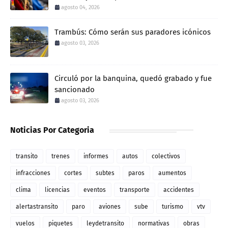
agosto 04, 2026
Trambús: Cómo serán sus paradores icónicos
agosto 03, 2026
Circuló por la banquina, quedó grabado y fue
sancionado
agosto 03, 2026
Noticias Por Categoria
transito
trenes
informes
autos
colectivos
infracciones
cortes
subtes
paros
aumentos
clima
licencias
eventos
transporte
accidentes
alertastransito
paro
aviones
sube
turismo
vtv
vuelos
piquetes
leydetransito
normativas
obras