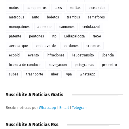
motos
banquineros
taxis
multas
bicisendas
metrobus
auto
boletos
trambus
semaforos
monopatines
aumento
camiones
cedulaazul
patente
peatones
rto
Lollapalooza
NASA
aeroparque
cedulaverde
cordones
cruceros
ecobici
evento
infraciones
leudetransito
licencia
licencia de conducir
navegacion
pictogramas
premetro
subes
trasnporte
uber
vpa
whatsapp
Suscribite A Noticias Gratis
Recibi noticias por
Whatsapp
|
Email
|
Telegram
Suscribite A Noticias Rss