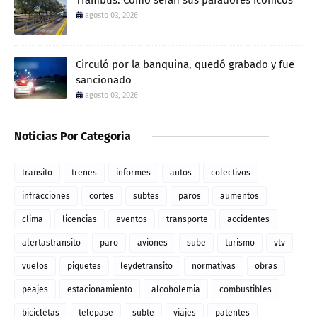
Trambús: Cómo serán sus paradores icónicos
agosto 03, 2026
Circuló por la banquina, quedó grabado y fue
sancionado
agosto 03, 2026
Noticias Por Categoria
transito
trenes
informes
autos
colectivos
infracciones
cortes
subtes
paros
aumentos
clima
licencias
eventos
transporte
accidentes
alertastransito
paro
aviones
sube
turismo
vtv
vuelos
piquetes
leydetransito
normativas
obras
peajes
estacionamiento
alcoholemia
combustibles
bicicletas
telepase
subte
viajes
patentes