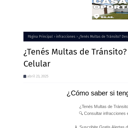
Página Principal
infracciones
¿Tenés Multas de Tránsito? Des
¿Tenés Multas de Tránsito?
Celular
abril 23, 2025
¿Cómo saber si teng
¿Tenés Multas de Tránsito
🔍 Consultar infracciones 
📱 Suscribite Gratis Alertas 