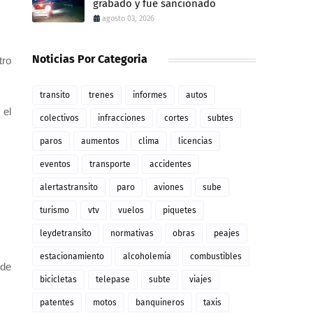
grabado y fue sancionado
agosto 03, 2026
Noticias Por Categoria
tro
transito
trenes
informes
autos
 el
colectivos
infracciones
cortes
subtes
paros
aumentos
clima
licencias
eventos
transporte
accidentes
alertastransito
paro
aviones
sube
turismo
vtv
vuelos
piquetes
leydetransito
normativas
obras
peajes
estacionamiento
alcoholemia
combustibles
 de
bicicletas
telepase
subte
viajes
patentes
motos
banquineros
taxis