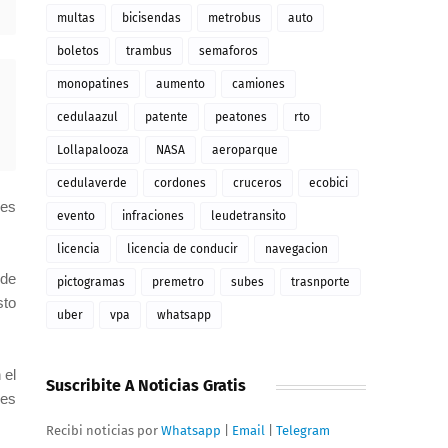
multas
bicisendas
metrobus
auto
boletos
trambus
semaforos
monopatines
aumento
camiones
cedulaazul
patente
peatones
rto
Lollapalooza
NASA
aeroparque
cedulaverde
cordones
cruceros
ecobici
nes
evento
infraciones
leudetransito
licencia
licencia de conducir
navegacion
 de
pictogramas
premetro
subes
trasnporte
sto
uber
vpa
whatsapp
 el
Suscribite A Noticias Gratis
les
Recibi noticias por
Whatsapp
|
Email
|
Telegram