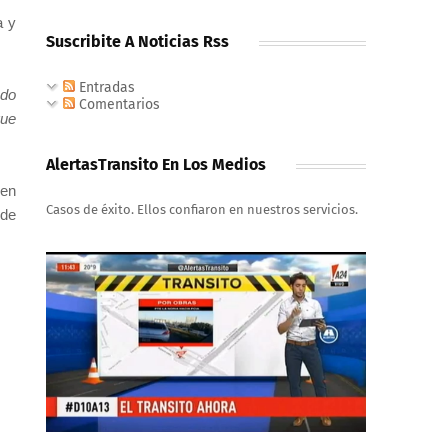
a y
Suscribite A Noticias Rss
Entradas
ado
Comentarios
que
AlertasTransito En Los Medios
 en
Casos de éxito. Ellos confiaron en nuestros servicios.
 de