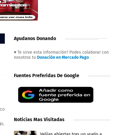
Ayudanos Donando
♥ Te sirve esta información? Podes colaborar con
nosotros tu
Donación en Mercado Pago
Fuentes Preferidas De Google
nco
Noticias Mas Visitadas
jo,
Valijas abiertas tras un vuelo a