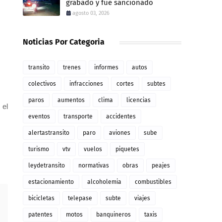
grabado y fue sancionado
agosto 03, 2026
Noticias Por Categoria
transito
trenes
informes
autos
colectivos
infracciones
cortes
subtes
paros
aumentos
clima
licencias
 el
eventos
transporte
accidentes
alertastransito
paro
aviones
sube
turismo
vtv
vuelos
piquetes
leydetransito
normativas
obras
peajes
estacionamiento
alcoholemia
combustibles
bicicletas
telepase
subte
viajes
patentes
motos
banquineros
taxis