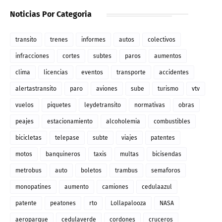
Noticias Por Categoria
transito
trenes
informes
autos
colectivos
infracciones
cortes
subtes
paros
aumentos
clima
licencias
eventos
transporte
accidentes
alertastransito
paro
aviones
sube
turismo
vtv
vuelos
piquetes
leydetransito
normativas
obras
peajes
estacionamiento
alcoholemia
combustibles
bicicletas
telepase
subte
viajes
patentes
motos
banquineros
taxis
multas
bicisendas
metrobus
auto
boletos
trambus
semaforos
monopatines
aumento
camiones
cedulaazul
patente
peatones
rto
Lollapalooza
NASA
aeroparque
cedulaverde
cordones
cruceros