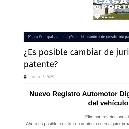
Página Principal
autos
¿Es posible cambiar de jurisdicción 
¿Es posible cambiar de jur
patente?
febrero 18, 2025
Nuevo Registro Automotor Digi
del vehículo
Eliminan restricciones t
Ahora es posible registrar un vehículo en cualquier p