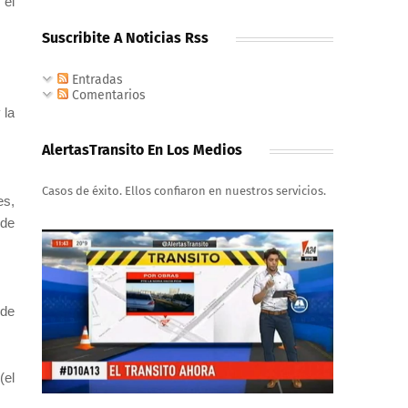
 el
Suscribite A Noticias Rss
Entradas
Comentarios
 la
AlertasTransito En Los Medios
Casos de éxito. Ellos confiaron en nuestros servicios.
es,
nde
nde
(el