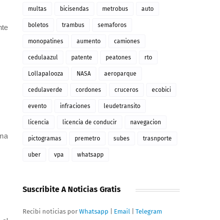
multas
bicisendas
metrobus
auto
boletos
trambus
semaforos
nte
monopatines
aumento
camiones
cedulaazul
patente
peatones
rto
Lollapalooza
NASA
aeroparque
cedulaverde
cordones
cruceros
ecobici
evento
infraciones
leudetransito
licencia
licencia de conducir
navegacion
ema
pictogramas
premetro
subes
trasnporte
uber
vpa
whatsapp
Suscribite A Noticias Gratis
Recibi noticias por
Whatsapp
|
Email
|
Telegram