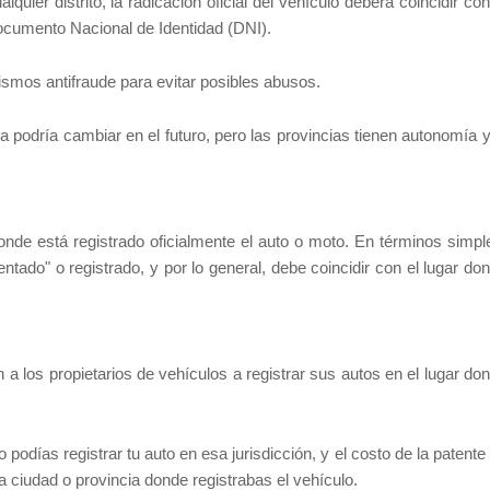
quier distrito, la radicación oficial del vehículo deberá coincidir con
l Documento Nacional de Identidad (DNI).
smos antifraude para evitar posibles abusos.
 podría cambiar en el futuro, pero las provincias tienen autonomía y
onde está registrado oficialmente el auto o moto. En términos simpl
entado" o registrado, y por lo general, debe coincidir con el lugar do
a los propietarios de vehículos a registrar sus autos en el lugar do
podías registrar tu auto en esa jurisdicción, y el costo de la patente 
a ciudad o provincia donde registrabas el vehículo.