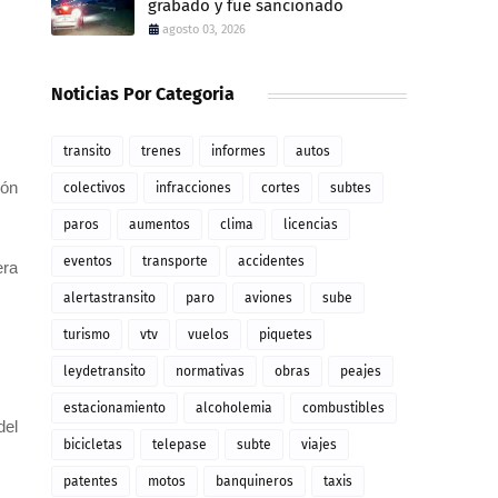
grabado y fue sancionado
agosto 03, 2026
Noticias Por Categoria
transito
trenes
informes
autos
ión
colectivos
infracciones
cortes
subtes
paros
aumentos
clima
licencias
eventos
transporte
accidentes
era
alertastransito
paro
aviones
sube
turismo
vtv
vuelos
piquetes
leydetransito
normativas
obras
peajes
estacionamiento
alcoholemia
combustibles
del
bicicletas
telepase
subte
viajes
patentes
motos
banquineros
taxis