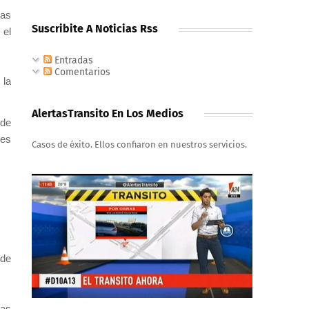
las
Suscribite A Noticias Rss
 el
Entradas
Comentarios
 la
AlertasTransito En Los Medios
 de
les
Casos de éxito. Ellos confiaron en nuestros servicios.
 de
las