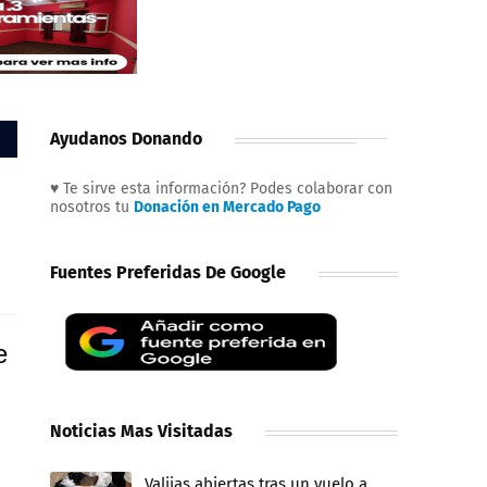
Ayudanos Donando
n
♥ Te sirve esta información? Podes colaborar con
nosotros tu
Donación en Mercado Pago
Fuentes Preferidas De Google
e
Noticias Mas Visitadas
Valijas abiertas tras un vuelo a