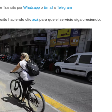
de Transito por
Whatsapp
o
Email
o
Telegram
cito haciendo clic
acá
para que el servicio siga creciendo.