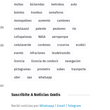
multas
bicisendas
metrobus
auto
boletos
trambus
semaforos
monopatines
aumento
camiones
 de
cedulaazul
patente
peatones
rto
Lollapalooza
NASA
aeroparque
 de
cedulaverde
cordones
cruceros
ecobici
evento
infraciones
leudetransito
licencia
licencia de conducir
navegacion
pictogramas
premetro
subes
trasnporte
uber
vpa
whatsapp
las
Suscribite A Noticias Gratis
Recibi noticias por
Whatsapp
|
Email
|
Telegram