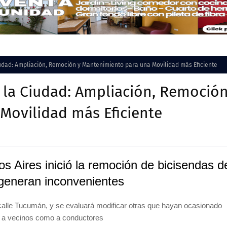
iudad: Ampliación, Remoción y Mantenimiento para una Movilidad más Eficiente
e la Ciudad: Ampliación, Remoció
Movilidad más Eficiente
s Aires inició la remoción de bicisendas d
generan inconvenientes
a calle Tucumán, y se evaluará modificar otras que hayan ocasionado
 a vecinos como a conductores