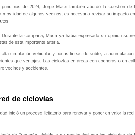
 principios de 2024, Jorge Macri también abordó la cuestión de 
a movilidad de algunos vecinos, es necesario revisar su impacto en
utos.
: Durante la campaña, Macri ya había expresado su opinión sobre
etas de esta importante arteria.
alta circulación vehicular y pocas líneas de subte, la acumulación
ientes que ventajas. Las ciclovías en áreas con cocheras o en cal
tre vecinos y accidentes.
red de ciclovías
dad inició un proceso licitatorio para renovar y poner en valor la red
clovía de Tucumán, debido a su proximidad con las ciclovías de 