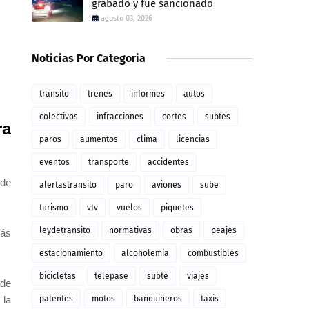
grabado y fue sancionado
agosto 03, 2026
Noticias Por Categoria
transito
trenes
informes
autos
colectivos
infracciones
cortes
subtes
ra
paros
aumentos
clima
licencias
eventos
transporte
accidentes
 de
alertastransito
paro
aviones
sube
turismo
vtv
vuelos
piquetes
leydetransito
normativas
obras
peajes
más
estacionamiento
alcoholemia
combustibles
bicicletas
telepase
subte
viajes
 de
 la
patentes
motos
banquineros
taxis