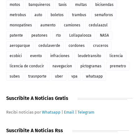
motos
banquineros
taxis
multas
bicisendas
metrobus
auto
boletos
trambus
semaforos
monopatines
aumento
camiones
cedulaazul
patente
peatones
rto
Lollapalooza
NASA
aeroparque
cedulaverde
cordones
cruceros
ecobici
evento
infraciones
leudetransito
licencia
licencia de conducir
navegacion
pictogramas
premetro
subes
trasnporte
uber
vpa
whatsapp
Suscribite A Noticias Gratis
Recibi noticias por
Whatsapp
|
Email
|
Telegram
Suscribite A Noticias Rss