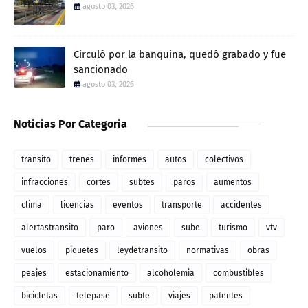
agosto 03, 2026
Circuló por la banquina, quedó grabado y fue
sancionado
agosto 03, 2026
Noticias Por Categoria
transito
trenes
informes
autos
colectivos
infracciones
cortes
subtes
paros
aumentos
clima
licencias
eventos
transporte
accidentes
alertastransito
paro
aviones
sube
turismo
vtv
vuelos
piquetes
leydetransito
normativas
obras
peajes
estacionamiento
alcoholemia
combustibles
bicicletas
telepase
subte
viajes
patentes