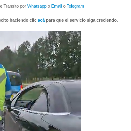
de Transito por
Whatsapp
o
Email
o
Telegram
cito haciendo clic
acá
para que el servicio siga creciendo.