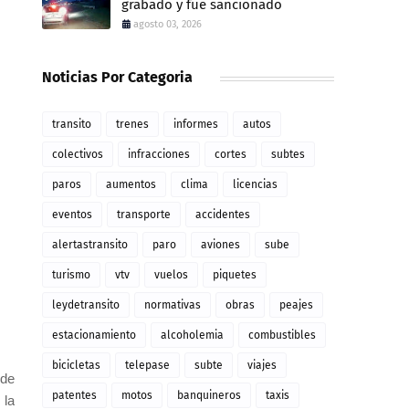
grabado y fue sancionado
agosto 03, 2026
Noticias Por Categoria
transito
trenes
informes
autos
colectivos
infracciones
cortes
subtes
paros
aumentos
clima
licencias
eventos
transporte
accidentes
alertastransito
paro
aviones
sube
turismo
vtv
vuelos
piquetes
leydetransito
normativas
obras
peajes
estacionamiento
alcoholemia
combustibles
bicicletas
telepase
subte
viajes
 de
patentes
motos
banquineros
taxis
 la