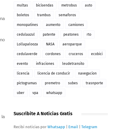
multas
bicisendas
metrobus
auto
boletos
trambus
semaforos
ina
monopatines
aumento
camiones
cedulaazul
patente
peatones
rto
 no
Lollapalooza
NASA
aeroparque
cedulaverde
cordones
cruceros
ecobici
evento
infraciones
leudetransito
licencia
licencia de conducir
navegacion
pictogramas
premetro
subes
trasnporte
uber
vpa
whatsapp
Suscribite A Noticias Gratis
 la
Recibi noticias por
Whatsapp
|
Email
|
Telegram