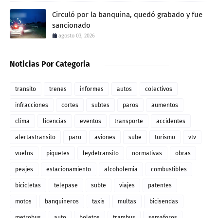
Circuló por la banquina, quedó grabado y fue
sancionado
agosto 03, 2026
Noticias Por Categoria
transito
trenes
informes
autos
colectivos
infracciones
cortes
subtes
paros
aumentos
clima
licencias
eventos
transporte
accidentes
alertastransito
paro
aviones
sube
turismo
vtv
vuelos
piquetes
leydetransito
normativas
obras
peajes
estacionamiento
alcoholemia
combustibles
bicicletas
telepase
subte
viajes
patentes
motos
banquineros
taxis
multas
bicisendas
metrobus
auto
boletos
trambus
semaforos