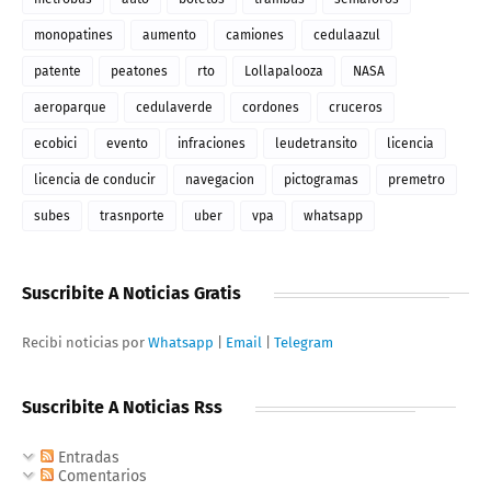
monopatines
aumento
camiones
cedulaazul
patente
peatones
rto
Lollapalooza
NASA
aeroparque
cedulaverde
cordones
cruceros
ecobici
evento
infraciones
leudetransito
licencia
licencia de conducir
navegacion
pictogramas
premetro
subes
trasnporte
uber
vpa
whatsapp
Suscribite A Noticias Gratis
Recibi noticias por
Whatsapp
|
Email
|
Telegram
Suscribite A Noticias Rss
Entradas
Comentarios