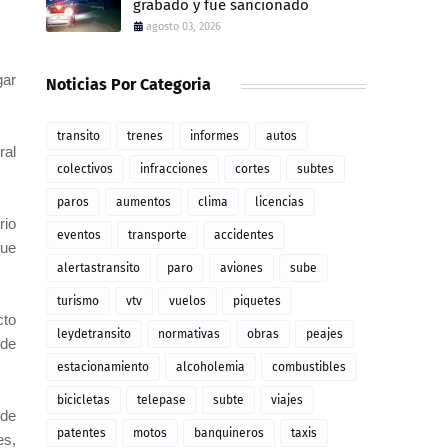
grabado y fue sancionado
agosto 03, 2026
gar
Noticias Por Categoria
transito
trenes
informes
autos
ral
colectivos
infracciones
cortes
subtes
paros
aumentos
clima
licencias
rio
eventos
transporte
accidentes
fue
alertastransito
paro
aviones
sube
turismo
vtv
vuelos
piquetes
cto
leydetransito
normativas
obras
peajes
 de
estacionamiento
alcoholemia
combustibles
bicicletas
telepase
subte
viajes
 de
patentes
motos
banquineros
taxis
es,