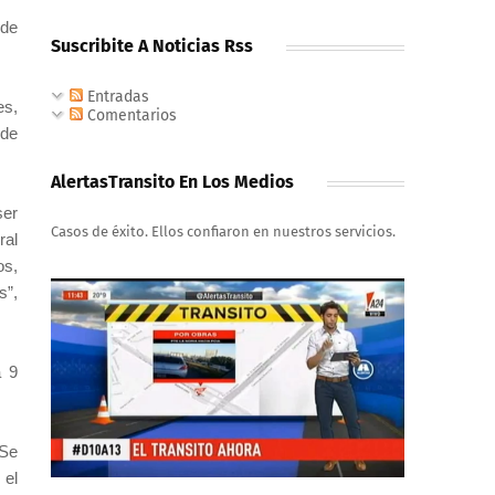
 de
Suscribite A Noticias Rss
Entradas
es,
Comentarios
 de
AlertasTransito En Los Medios
ser
Casos de éxito. Ellos confiaron en nuestros servicios.
ral
os,
s”,
a 9
 Se
 el