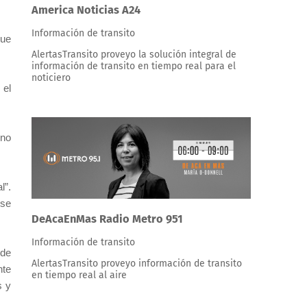
America Noticias A24
Información de transito
que
AlertasTransito proveyo la solución integral de
información de transito en tiempo real para el
noticiero
 el
 no
l”.
 se
DeAcaEnMas Radio Metro 951
Información de transito
 de
AlertasTransito proveyo información de transito
nte
en tiempo real al aire
s y