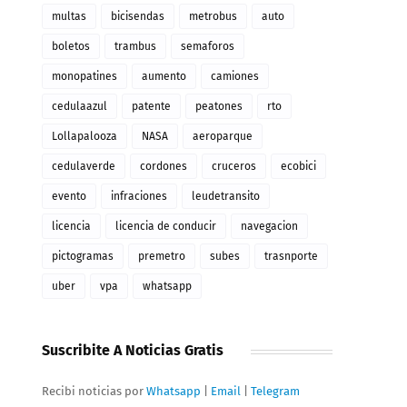
multas
bicisendas
metrobus
auto
boletos
trambus
semaforos
monopatines
aumento
camiones
cedulaazul
patente
peatones
rto
Lollapalooza
NASA
aeroparque
cedulaverde
cordones
cruceros
ecobici
evento
infraciones
leudetransito
licencia
licencia de conducir
navegacion
pictogramas
premetro
subes
trasnporte
uber
vpa
whatsapp
Suscribite A Noticias Gratis
Recibi noticias por
Whatsapp
|
Email
|
Telegram