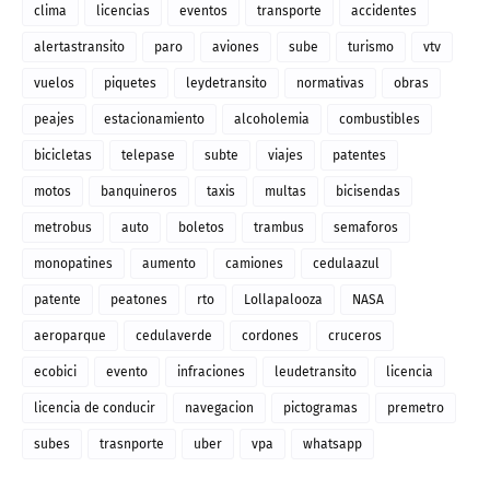
clima
licencias
eventos
transporte
accidentes
alertastransito
paro
aviones
sube
turismo
vtv
vuelos
piquetes
leydetransito
normativas
obras
peajes
estacionamiento
alcoholemia
combustibles
bicicletas
telepase
subte
viajes
patentes
motos
banquineros
taxis
multas
bicisendas
metrobus
auto
boletos
trambus
semaforos
monopatines
aumento
camiones
cedulaazul
patente
peatones
rto
Lollapalooza
NASA
aeroparque
cedulaverde
cordones
cruceros
ecobici
evento
infraciones
leudetransito
licencia
licencia de conducir
navegacion
pictogramas
premetro
subes
trasnporte
uber
vpa
whatsapp