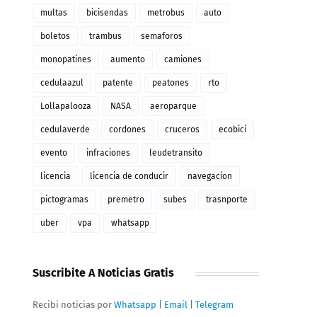
multas
bicisendas
metrobus
auto
boletos
trambus
semaforos
monopatines
aumento
camiones
cedulaazul
patente
peatones
rto
Lollapalooza
NASA
aeroparque
cedulaverde
cordones
cruceros
ecobici
evento
infraciones
leudetransito
licencia
licencia de conducir
navegacion
pictogramas
premetro
subes
trasnporte
uber
vpa
whatsapp
Suscribite A Noticias Gratis
Recibi noticias por
Whatsapp
|
Email
|
Telegram