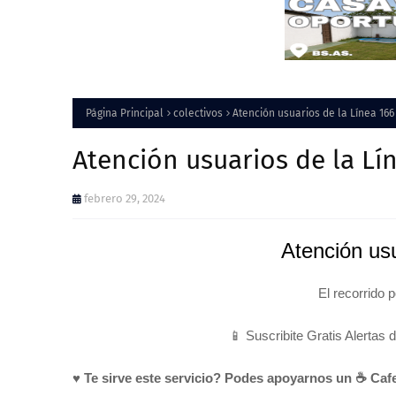
Página Principal
colectivos
Atención usuarios de la Línea 166
Atención usuarios de la Lí
febrero 29, 2024
Atención us
El recorrido 
📱 Suscribite Gratis Alertas 
♥ Te sirve este servicio? Podes apoyarnos un ☕ Cafe