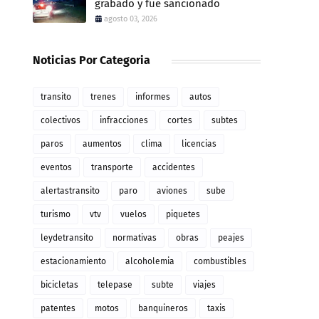
grabado y fue sancionado
agosto 03, 2026
Noticias Por Categoria
transito
trenes
informes
autos
colectivos
infracciones
cortes
subtes
paros
aumentos
clima
licencias
eventos
transporte
accidentes
alertastransito
paro
aviones
sube
turismo
vtv
vuelos
piquetes
leydetransito
normativas
obras
peajes
estacionamiento
alcoholemia
combustibles
bicicletas
telepase
subte
viajes
patentes
motos
banquineros
taxis