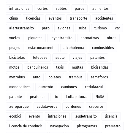
infracciones
cortes
subtes
paros
aumentos
clima
licencias
eventos
transporte
accidentes
alertastransito
paro
aviones
sube
turismo
vtv
vuelos
piquetes
leydetransito
normativas
obras
peajes
estacionamiento
alcoholemia
combustibles
bicicletas
telepase
subte
viajes
patentes
motos
banquineros
taxis
multas
bicisendas
metrobus
auto
boletos
trambus
semaforos
monopatines
aumento
camiones
cedulaazul
patente
peatones
rto
Lollapalooza
NASA
aeroparque
cedulaverde
cordones
cruceros
ecobici
evento
infraciones
leudetransito
licencia
licencia de conducir
navegacion
pictogramas
premetro