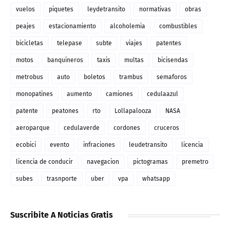
vuelos
piquetes
leydetransito
normativas
obras
peajes
estacionamiento
alcoholemia
combustibles
bicicletas
telepase
subte
viajes
patentes
motos
banquineros
taxis
multas
bicisendas
metrobus
auto
boletos
trambus
semaforos
monopatines
aumento
camiones
cedulaazul
patente
peatones
rto
Lollapalooza
NASA
aeroparque
cedulaverde
cordones
cruceros
ecobici
evento
infraciones
leudetransito
licencia
licencia de conducir
navegacion
pictogramas
premetro
subes
trasnporte
uber
vpa
whatsapp
Suscribite A Noticias Gratis