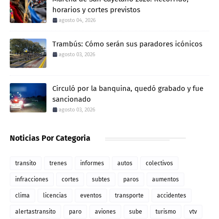
horarios y cortes previstos
agosto 04, 2026
Trambús: Cómo serán sus paradores icónicos
agosto 03, 2026
Circuló por la banquina, quedó grabado y fue
sancionado
agosto 03, 2026
Noticias Por Categoria
transito
trenes
informes
autos
colectivos
infracciones
cortes
subtes
paros
aumentos
clima
licencias
eventos
transporte
accidentes
alertastransito
paro
aviones
sube
turismo
vtv