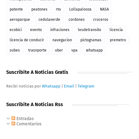
patente
peatones
rto
Lollapalooza
NASA
aeroparque
cedulaverde
cordones
cruceros
ecobici
evento
infraciones
leudetransito
licencia
licencia de conducir
navegacion
pictogramas
premetro
subes
trasnporte
uber
vpa
whatsapp
Suscribite A Noticias Gratis
Recibi noticias por
Whatsapp
|
Email
|
Telegram
Suscribite A Noticias Rss
Entradas
Comentarios