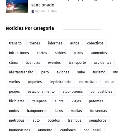
sancionado
agosto 03, 2026
Noticias Por Categoria
transito
trenes
informes
autos
colectivos
infracciones
cortes
subtes
paros
aumentos
clima
licencias
eventos
transporte
accidentes
alertastransito
paro
aviones
sube
turismo
vtv
vuelos
piquetes
leydetransito
normativas
obras
peajes
estacionamiento
alcoholemia
combustibles
bicicletas
telepase
subte
viajes
patentes
motos
banquineros
taxis
multas
bicisendas
metrobus
auto
boletos
trambus
semaforos
monopatines
aumento
camiones
cedulaazul