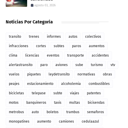
agosto 03, 2026
Noticias Por Categoria
transito
trenes
informes
autos
colectivos
infracciones
cortes
subtes
paros
aumentos
clima
licencias
eventos
transporte
accidentes
alertastransito
paro
aviones
sube
turismo
vtv
vuelos
piquetes
leydetransito
normativas
obras
peajes
estacionamiento
alcoholemia
combustibles
bicicletas
telepase
subte
viajes
patentes
motos
banquineros
taxis
multas
bicisendas
metrobus
auto
boletos
trambus
semaforos
monopatines
aumento
camiones
cedulaazul