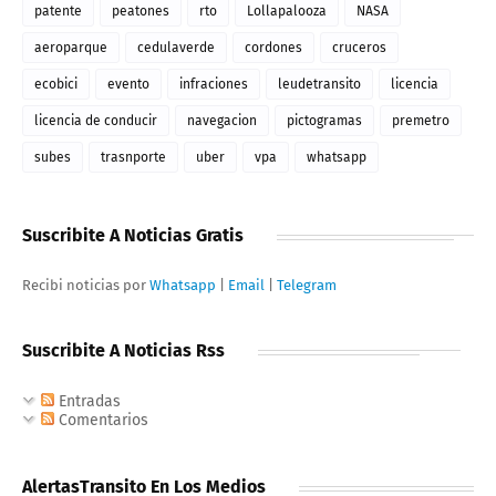
patente
peatones
rto
Lollapalooza
NASA
aeroparque
cedulaverde
cordones
cruceros
ecobici
evento
infraciones
leudetransito
licencia
licencia de conducir
navegacion
pictogramas
premetro
subes
trasnporte
uber
vpa
whatsapp
Suscribite A Noticias Gratis
Recibi noticias por
Whatsapp
|
Email
|
Telegram
Suscribite A Noticias Rss
Entradas
Comentarios
AlertasTransito En Los Medios