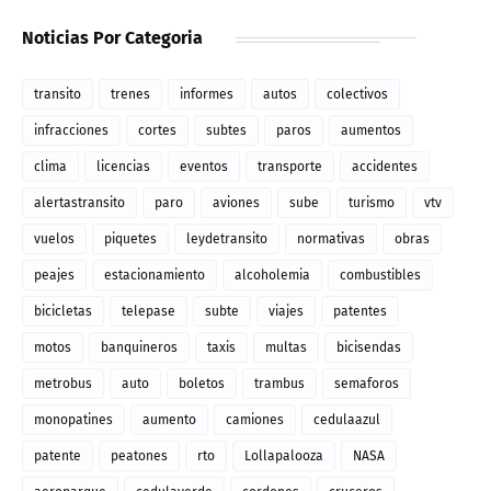
Noticias Por Categoria
transito
trenes
informes
autos
colectivos
infracciones
cortes
subtes
paros
aumentos
clima
licencias
eventos
transporte
accidentes
alertastransito
paro
aviones
sube
turismo
vtv
vuelos
piquetes
leydetransito
normativas
obras
peajes
estacionamiento
alcoholemia
combustibles
bicicletas
telepase
subte
viajes
patentes
motos
banquineros
taxis
multas
bicisendas
metrobus
auto
boletos
trambus
semaforos
monopatines
aumento
camiones
cedulaazul
patente
peatones
rto
Lollapalooza
NASA