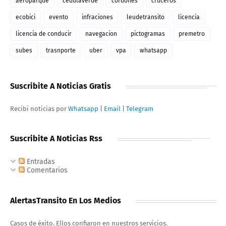
aeroparque
cedulaverde
cordones
cruceros
ecobici
evento
infraciones
leudetransito
licencia
licencia de conducir
navegacion
pictogramas
premetro
subes
trasnporte
uber
vpa
whatsapp
Suscribite A Noticias Gratis
Recibi noticias por
Whatsapp
|
Email
|
Telegram
Suscribite A Noticias Rss
Entradas
Comentarios
AlertasTransito En Los Medios
Casos de éxito. Ellos confiaron en nuestros servicios.