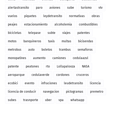
alertastransito
paro
aviones
sube
turismo
vtv
vuelos
piquetes
leydetransito
normativas
obras
peajes
estacionamiento
alcoholemia
combustibles
bicicletas
telepase
subte
viajes
patentes
motos
banquineros
taxis
multas
bicisendas
metrobus
auto
boletos
trambus
semaforos
monopatines
aumento
camiones
cedulaazul
patente
peatones
rto
Lollapalooza
NASA
aeroparque
cedulaverde
cordones
cruceros
ecobici
evento
infraciones
leudetransito
licencia
licencia de conducir
navegacion
pictogramas
premetro
subes
trasnporte
uber
vpa
whatsapp